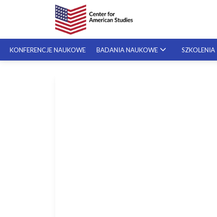
KONFERENCJE NAUKOWE
BADANIA NAUKOWE
SZKOLENIA
Pisa
SZKOLENIA SPECJALISTYCZNE
gran
SZKOLENIA NA ŻYCZENIE
styp
krok
Szos