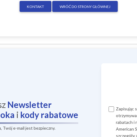
KONTAKT
WRÓĆ DO STRONY GŁÓWNEJ
sz
Newsletter
Zapisując 
ooka
i
kody rabatowe
otrzymywan
rabatach i
 Twój e-mail jest bezpieczny.
American S
szczegóły 