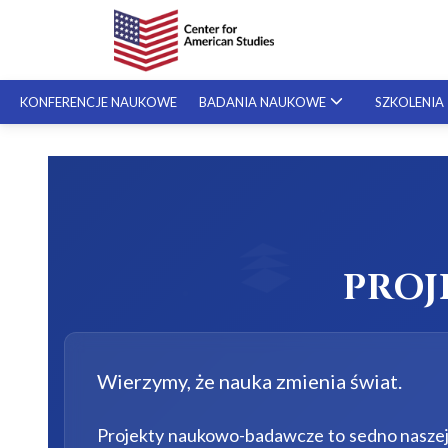
KONFERENCJE NAUKOWE
BADANIA NAUKOWE
SZKOLENIA
Pisani
SZKOLENIA SPECJALISTYCZNE
stypend
Zofia 
SZKOLENIA NA ŻYCZENIE
PRO
Wierzymy, że nauka zmienia świat.
Projekty naukowo-badawcze to sedno naszej 