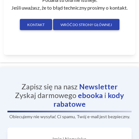
Jeśli uważasz, że to błąd techniczny prosimy o kontakt.
KONTAKT
WRÓĆ DO STRONY GŁÓWNEJ
Zapisz się na nasz
Newsletter
Zyskaj darmowego
ebooka
i
kody
rabatowe
Obiecujemy nie wysyłać Ci spamu, Twój e-mail jest bezpieczny.
Imię i Nazwisko