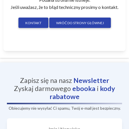
Jeśli uważasz, że to błąd techniczny prosimy o kontakt.
KONTAKT
WRÓĆ DO STRONY GŁÓWNEJ
Zapisz się na nasz
Newsletter
Zyskaj darmowego
ebooka
i
kody
rabatowe
Obiecujemy nie wysyłać Ci spamu, Twój e-mail jest bezpieczny.
Imię i Nazwisko