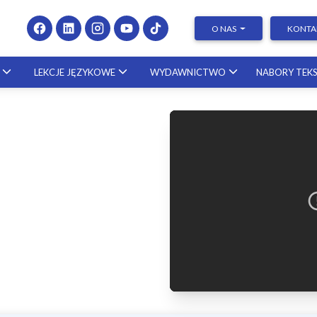
O NAS
KONTA
LEKCJE JĘZYKOWE
WYDAWNICTWO
NABORY TEK
e wniosków grantowych i
Presenting at Conferences &
ialnych – krok po kroku! | Dr
Publishing Research – kurs z
Gródek-Szostak
25.09.2026
naukowcem ze Stanów
Zjednoczonych
23.10.2026
Pisanie prac dyplomowych – k
po kroku! [KURS]
20.11.2026