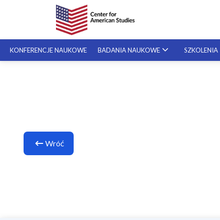
KONFERENCJE NAUKOWE
BADANIA NAUKOWE
SZKOLENIA
Pisani
SZKOLENIA SPECJALISTYCZNE
stypend
Zofia 
SZKOLENIA NA ŻYCZENIE
Wróć