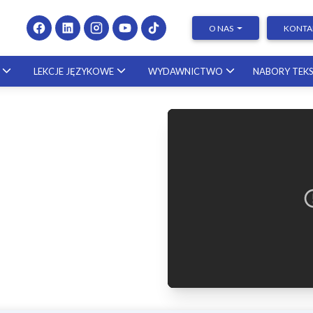
O NAS
KONTA
LEKCJE JĘZYKOWE
WYDAWNICTWO
NABORY TEK
e wniosków grantowych i
Presenting at Conferences &
ialnych – krok po kroku! | Dr
Publishing Research – kurs z
Gródek-Szostak
25.09.2026
naukowcem ze Stanów
Zjednoczonych
23.10.2026
Pisanie prac dyplomowych – k
po kroku! [KURS]
20.11.2026