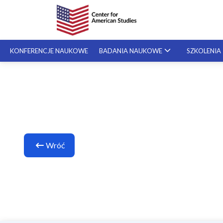
KONFERENCJE NAUKOWE
BADANIA NAUKOWE
SZKOLENIA
Pisani
SZKOLENIA SPECJALISTYCZNE
stypend
Zofia 
SZKOLENIA NA ŻYCZENIE
Wróć