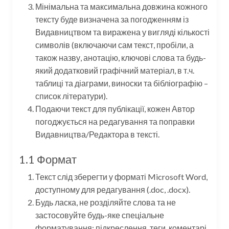
Мінімальна та максимальна довжина кожного
тексту буде визначена за погодженням із
Видавництвом та виражена у вигляді кількості
символів (включаючи сам текст, пробіли, а
також назву, анотацію, ключові слова та будь-
який додатковий графічний матеріал, в т.ч.
таблиці та діаграми, виноски та бібліографію –
список літератури).
Подаючи текст для публікації, кожен Автор
погоджується на редагування та поправки
Видавництва/Редактора в тексті.
1.1 Формат
Текст слід зберегти у форматі Microsoft Word,
доступному для редагування (.doc, .docx).
Будь ласка, не розділяйте слова та не
застосовуйте будь-яке спеціальне
форматування: підкреслення, теги, коментарі,