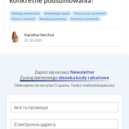
konkretne podsumowania?
Edukacja akademicka
Metodologia badań
Pisanie prac naukowych
Pisanie i research
Rozwój kompetencji
Praktyczne poradniki
Karolina Harchut
23.10.2025
Zapisz się na nasz
Newsletter
Zyskaj darmowego
ebooka
kody rabatowe
Obiecujemy nie wysyłać Ci spamu, Twój e-mail jest bezpieczny.
Ім’я та прізвище
Електронна адреса