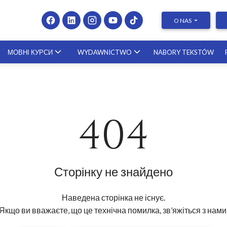
O NAS
МОВНІ КУРСИ
WYDAWNICTWO
NABORY TEKSTÓW
Presenting at Conferences &
Publishing Research – course with a
scholar from the United States
404
23.10.2026
Сторінку не знайдено
Наведена сторінка не існує.
Якщо ви вважаєте, що це технічна помилка, зв’яжіться з нами