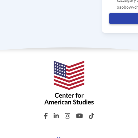
szczegóły 
osobowych