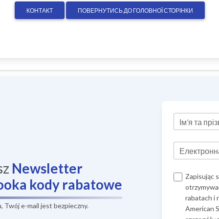
КОНТАКТ
ПОВЕРНУТИСЬ ДО ГОЛОВНОЇ СТОРІНКИ
Ім’я та пр
Електронн
sz
Newsletter
Zapisując 
ooka
kody rabatowe
otrzymywan
rabatach i
 Twój e-mail jest bezpieczny.
American S