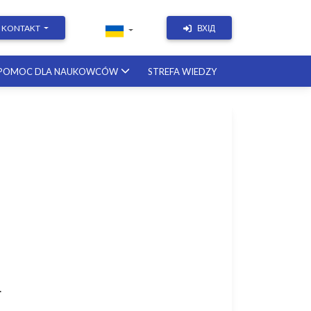
KONTAKT
ВХІД
POMOC DLA NAUKOWCÓW
STREFA WIEDZY
Academic Writing | Course
with a British professor
11.12.2026
Academic Research: Tools,
Arguments & Methodology
course with a scholar from the
United States
08.01.2027
.