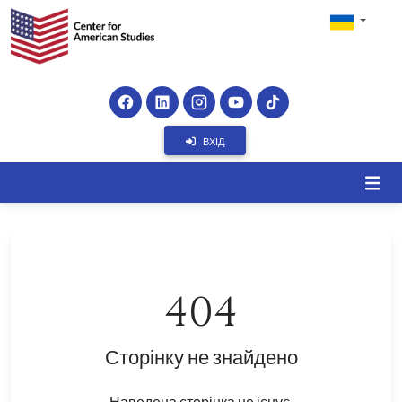
ВХІД
404
Сторінку не знайдено
Наведена сторінка не існує.