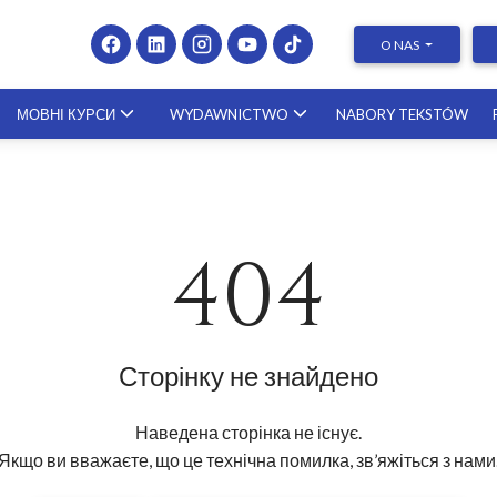
O NAS
МОВНІ КУРСИ
WYDAWNICTWO
NABORY TEKSTÓW
Presenting at Conferences &
Publishing Research – course with a
scholar from the United States
404
23.10.2026
Сторінку не знайдено
Наведена сторінка не існує.
Якщо ви вважаєте, що це технічна помилка, зв’яжіться з нами