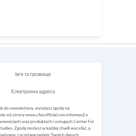
Ім’я та прізвище
Електронна адреса
się do newslettera, wyrażasz zgodę na
ie od strony www.cfasofficial.com informacji o
 nowościach oraz produktach i usługach Center For
tudies. Zgodę możesz w każdej chwili wycofać, a
związane z przetwarzaniem Twoich danych