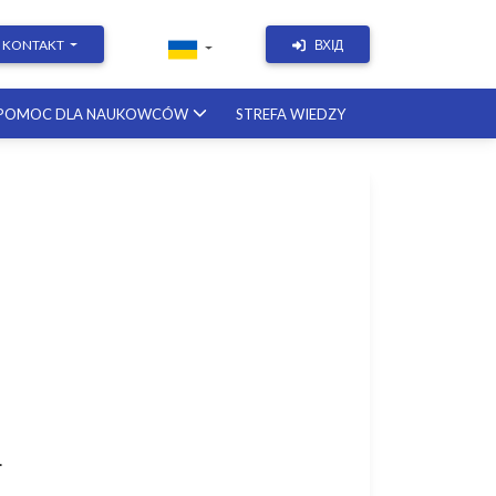
KONTAKT
ВХІД
POMOC DLA NAUKOWCÓW
STREFA WIEDZY
Academic Writing | Course
with a British professor
11.12.2026
Academic Research: Tools,
Arguments & Methodology
course with a scholar from the
United States
08.01.2027
.