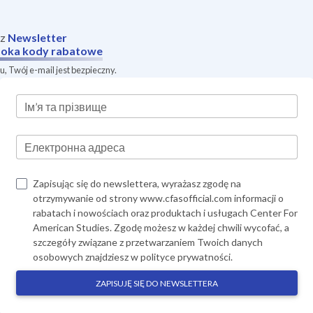
sz
Newsletter
oka
kody rabatowe
, Twój e-mail jest bezpieczny.
Ім’я та прізвище
Електронна адреса
Zapisując się do newslettera, wyrażasz zgodę na
otrzymywanie od strony www.cfasofficial.com informacji o
rabatach i nowościach oraz produktach i usługach Center For
American Studies. Zgodę możesz w każdej chwili wycofać, a
szczegóły związane z przetwarzaniem Twoich danych
osobowych znajdziesz w
polityce prywatności
.
ZAPISUJĘ SIĘ DO NEWSLETTERA