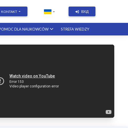
KONTAKT
ВХІД
POMOC DLA NAUKOWCÓW
STREFA WIEDZY
Academic Writing | Course with a
British professor
11.12.2026
Academic Research: Tools,
Arguments & Methodology
course with a scholar from the
United States
08.01.2027