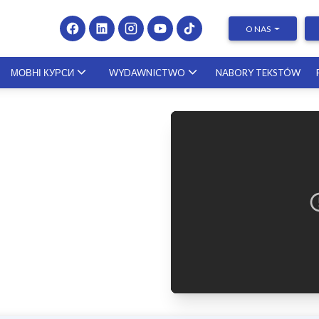
O NAS
МОВНІ КУРСИ
WYDAWNICTWO
NABORY TEKSTÓW
Presenting at Conferences & Publishing Research –
course with a scholar from the United States
23.10.2026