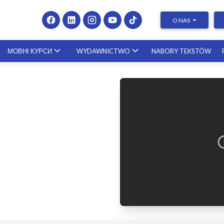
O NAS
МОВНІ КУРСИ
WYDAWNICTWO
NABORY TEKSTÓW
Presenting at Conferences & Publishing Research –
course with a scholar from the United States
23.10.2026