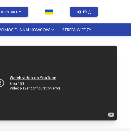
KONTAKT
ВХІД
POMOC DLA NAUKOWCÓW
STREFA WIEDZY
Academic Writing | Course with a
British professor
11.12.2026
Academic Research: Tools,
Arguments & Methodology
course with a scholar from the
United States
08.01.2027