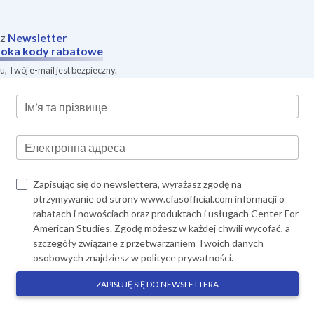
sz
Newsletter
oka
kody rabatowe
, Twój e-mail jest bezpieczny.
Ім’я та прізвище
Електронна адреса
Zapisując się do newslettera, wyrażasz zgodę na
otrzymywanie od strony www.cfasofficial.com informacji o
rabatach i nowościach oraz produktach i usługach Center For
American Studies. Zgodę możesz w każdej chwili wycofać, a
szczegóły związane z przetwarzaniem Twoich danych
osobowych znajdziesz w
polityce prywatności
.
ZAPISUJĘ SIĘ DO NEWSLETTERA