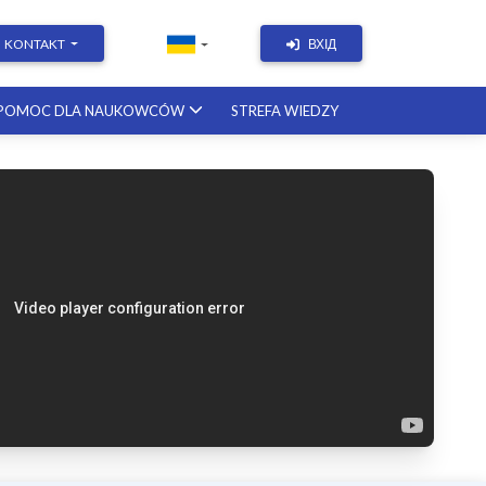
KONTAKT
ВХІД
POMOC DLA NAUKOWCÓW
STREFA WIEDZY
Academic Writing | Course with a
British professor
11.12.2026
Academic Research: Tools,
Arguments & Methodology
course with a scholar from the
United States
08.01.2027