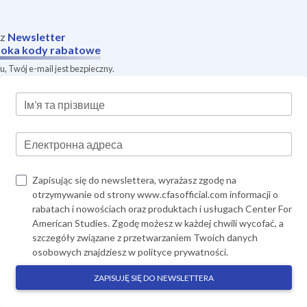
sz
Newsletter
oka
kody rabatowe
, Twój e-mail jest bezpieczny.
Ім’я та прізвище
Електронна адреса
Zapisując się do newslettera, wyrażasz zgodę na
otrzymywanie od strony www.cfasofficial.com informacji o
rabatach i nowościach oraz produktach i usługach Center For
American Studies. Zgodę możesz w każdej chwili wycofać, a
szczegóły związane z przetwarzaniem Twoich danych
osobowych znajdziesz w
polityce prywatności
.
ZAPISUJĘ SIĘ DO NEWSLETTERA