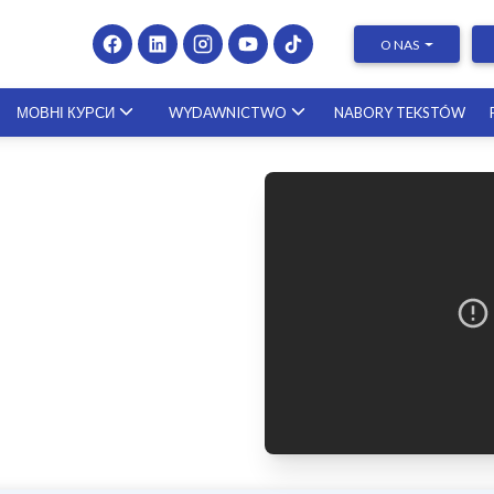
O NAS
МОВНІ КУРСИ
WYDAWNICTWO
NABORY TEKSTÓW
Presenting at Conferences & Publishing Research –
course with a scholar from the United States
23.10.2026