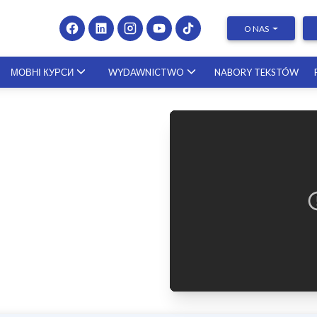
O NAS
МОВНІ КУРСИ
WYDAWNICTWO
NABORY TEKSTÓW
Presenting at Conferences & Publishing Research –
course with a scholar from the United States
23.10.2026