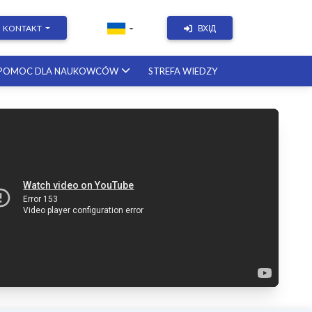
KONTAKT
ВХІД
POMOC DLA NAUKOWCÓW
STREFA WIEDZY
Academic Writing | Course with a
British professor
11.12.2026
Academic Research: Tools,
Arguments & Methodology
course with a scholar from the
United States
08.01.2027