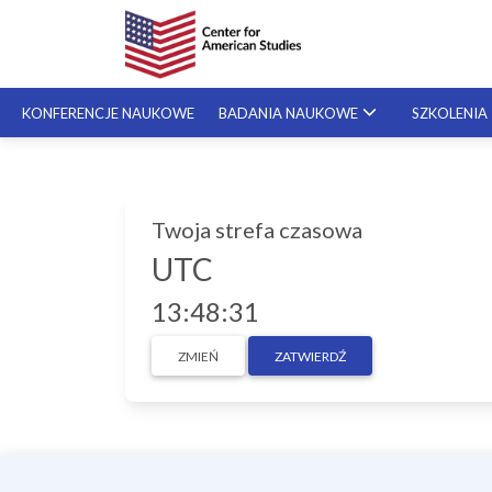
KONFERENCJE NAUKOWE
BADANIA NAUKOWE
SZKOLENIA
Pisa
SZKOLENIA SPECJALISTYCZNE
gran
Twoja strefa czasowa
SZKOLENIA NA ŻYCZENIE
styp
UTC
krok
Szos
13:48:31
ZMIEŃ
ZATWIERDŹ