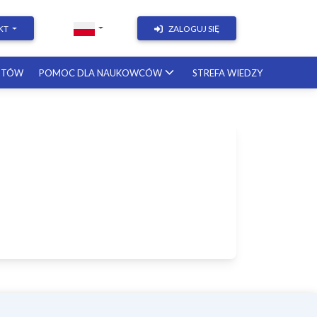
KT
ZALOGUJ SIĘ
STÓW
POMOC DLA NAUKOWCÓW
STREFA WIEDZY
&
z
–