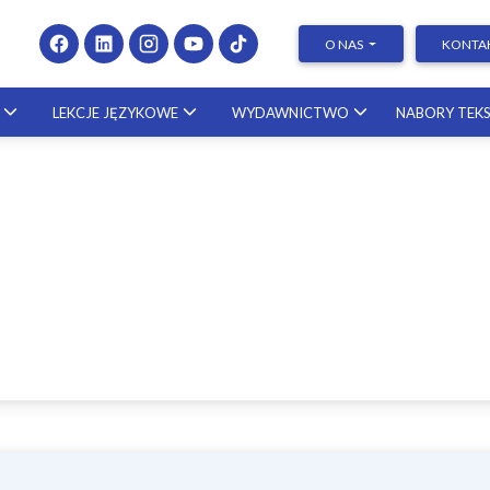
O NAS
KONTA
LEKCJE JĘZYKOWE
WYDAWNICTWO
NABORY TEK
nie wniosków
Presenting at Conferences 
Publishing Research – kurs 
towych i
naukowcem ze Stanów
endialnych – krok po
Zjednoczonych
u! | Dr Zofia Gródek-
23.10.2026
tak
25.09.2026
Pisanie prac dyplomowych 
krok po kroku! [KURS]
20.11.2026