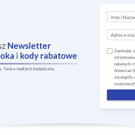
Imię i Nazw
Adres e-mai
sz
Newsletter
Zapisując 
ooka
i
kody rabatowe
otrzymywan
rabatach i
 Twój e-mail jest bezpieczny.
American S
szczegóły 
osobowych